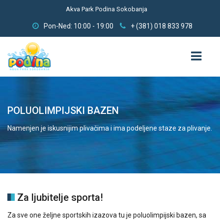
Akva Park Podina Sokobanja
Pon-Ned: 10:00 - 19:00
+ (381) 018 833 978
POČETNA
POLUOLIMPIJSKI BAZEN
O NAMA
Namenjen je iskusnijim plivačima i ima podeljene staze za plivanje.
BAZENI
POLUOLIMPIJSKI
REKREATIVNI
Za ljubitelje sporta!
SA TOBOGANIMA
Za sve one željne sportskih izazova tu je poluolimpijski bazen, sa