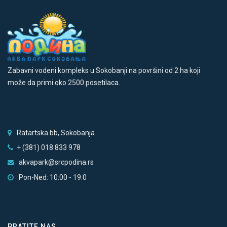
Zabavni vodeni kompleks u Sokobanji na površini od 2 ha koji
može da primi oko 2500 posetilaca.
Ratartska bb, Sokobanja
+ (381) 018 833 978
akvapark@srcpodina.rs
Pon-Ned: 10:00 - 19:0
PRATITE NAS