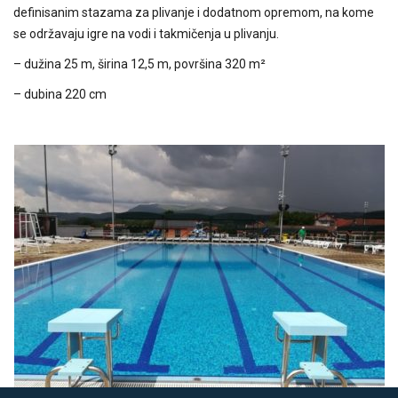
DEČIJI BAZEN
definisanim stazama za plivanje i dodatnom opremom, na kome
se održavaju igre na vodi i takmičenja u plivanju.
GALERIJA
– dužina 25 m, širina 12,5 m, površina 320 m²
TOBOGANI
– dubina 220 cm
ATRAKCIJE
VESTI
LOKACIJA I KONTAKT